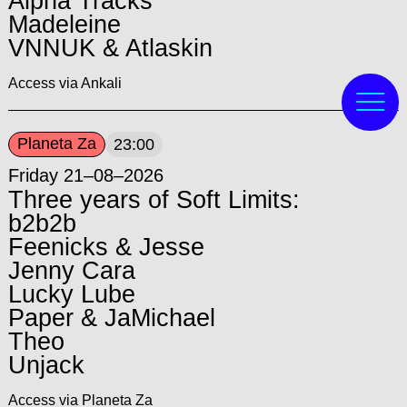
Alpha Tracks
Madeleine
VNNUK & Atlaskin
Access via Ankali
Planeta Za
23:00
Friday 21–08–2026
Three years of Soft Limits:
b2b2b
Feenicks & Jesse
Jenny Cara
Lucky Lube
Paper & JaMichael
Theo
Unjack
Access via Planeta Za