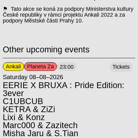
⚑ Tato akce se koná za podpory Ministerstva kultury
České republiky v rámci projektu Ankali 2022 a za
podpory Městské části Prahy 10.
Other upcoming events
Ankali
Planeta Za
23:00
Tickets
Saturday 08–08–2026
EERIE X BRUXA : Pride Edition:
3ever
C1UBCUB
KETRA & ZiZi
Lixi & Konz
Marc000 & Zazitech
Misha Jaru & S.Tian