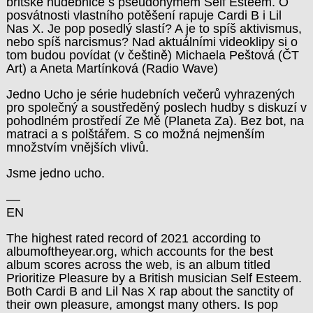
britské hudebnice s pseudonymem Self Esteem. O
posvátnosti vlastního potěšení rapuje Cardi B i Lil
Nas X. Je pop posedlý slastí? A je to spíš aktivismus,
nebo spíš narcismus? Nad aktuálními videoklipy si o
tom budou povídat (v češtině) Michaela Peštová (ČT
Art) a Aneta Martínková (Radio Wave)
Jedno Ucho je série hudebních večerů vyhrazených
pro společný a soustředěný poslech hudby s diskuzí v
pohodlném prostředí Ze Mě (Planeta Za). Bez bot, na
matraci a s polštářem. S co možná nejmenším
množstvím vnějších vlivů.
Jsme jedno ucho.
––
EN
The highest rated record of 2021 according to
albumoftheyear.org, which accounts for the best
album scores across the web, is an album titled
Prioritize Pleasure by a British musician Self Esteem.
Both Cardi B and Lil Nas X rap about the sanctity of
their own pleasure, amongst many others. Is pop