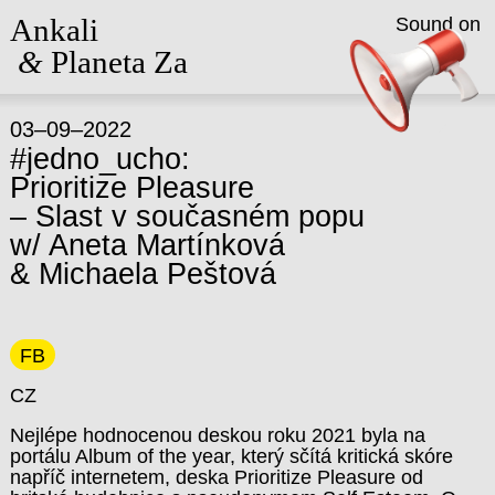
Ankali
Sound on
&
Planeta Za
03–09–2022
#jedno_ucho:
Prioritize Pleasure
– Slast v současném popu
w/ Aneta Martínková
& Michaela Peštová
FB
CZ
Nejlépe hodnocenou deskou roku 2021 byla na
portálu Album of the year, který sčítá kritická skóre
napříč internetem, deska Prioritize Pleasure od