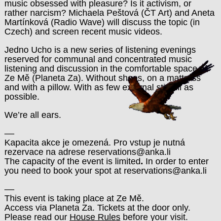
music obsessed with pleasure? Is it activism, or
rather narcism? Michaela Peštová (ČT Art) and Aneta
Martínková (Radio Wave) will discuss the topic (in
Czech) and screen recent music videos.
Jedno Ucho is a new series of listening evenings
reserved for communal and concentrated music
listening and discussion in the comfortable space of
Ze Mě (Planeta Za). Without shoes, on a mattress
and with a pillow. With as few external stimuli as
possible.
We’re all ears.
––
Kapacita akce je omezená. Pro vstup je nutná
rezervace na adrese
reservations@anka.li
The capacity of the event is limited
.
In order to enter
you need to book your spot at
reservations@anka.li
––
This event is taking place at Ze Mě.
Access via Planeta Za. Tickets at the door only.
Please read our
House Rules
before your visit.