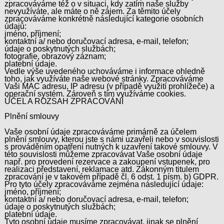
zpracováváme též o v situaci, kdy zatím naše služby
nevyužíváte, ale máte o ně zájem. Za těmito účely
zpracováváme konkrétně následující kategorie osobních
údajů:
jméno, příjmení;
kontaktní a/ nebo doručovací adresa, e-mail, telefon;
údaje o poskytnutých službách;
fotografie, obrazový záznam;
platební údaje.
Vedle výše uvedeného uchováváme i informace ohledně
toho, jak využíváte naše webové stránky. Zpracováváme
Vaši MAC adresu, IP adresu (v případě využití prohlížeče) a
operační systém. Zároveň s tím využíváme cookies.
ÚČEL A ROZSAH ZPRACOVÁNÍ
Plnění smlouvy
Vaše osobní údaje zpracováváme primárně za účelem
plnění smlouvy, kterou jste s námi uzavřeli nebo v souvislosti
s prováděním opatření nutných k uzavření takové smlouvy. V
této souvislosti můžeme zpracovávat Vaše osobní údaje
např. pro provedení rezervace a zakoupení vstupenek, pro
realizaci představení, reklamace atd. Zákonným titulem
zpracování je v takovém případě čl. 6 odst. 1 písm. b) GDPR.
Pro tyto účely zpracováváme zejména následující údaje:
jméno, příjmení;
kontaktní a/ nebo doručovací adresa, e-mail, telefon;
údaje o poskytnutých službách;
platební údaje.
Tyto osobní údaje musíme zpracovávat, jinak se plnění