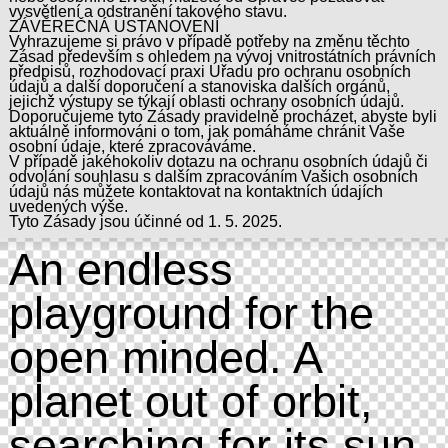
vysvětlení a odstranění takového stavu.
ZÁVĚREČNÁ USTANOVENÍ
Vyhrazujeme si právo v případě potřeby na změnu těchto
Zásad především s ohledem na vývoj vnitrostátních právních
předpisů, rozhodovací praxi Úřadu pro ochranu osobních
údajů a další doporučení a stanoviska dalších orgánů,
jejichž výstupy se týkají oblasti ochrany osobních údajů.
Doporučujeme tyto Zásady pravidelně procházet, abyste byli
aktuálně informováni o tom, jak pomáháme chránit Vaše
osobní údaje, které zpracováváme.
V případě jakéhokoliv dotazu na ochranu osobních údajů či
odvolání souhlasu s dalším zpracováním Vašich osobních
údajů nás můžete kontaktovat na kontaktních údajích
uvedených výše.
Tyto Zásady jsou účinné od 1. 5. 2025.
An endless
playground for the
open minded. A
planet out of orbit,
searching for its sun.