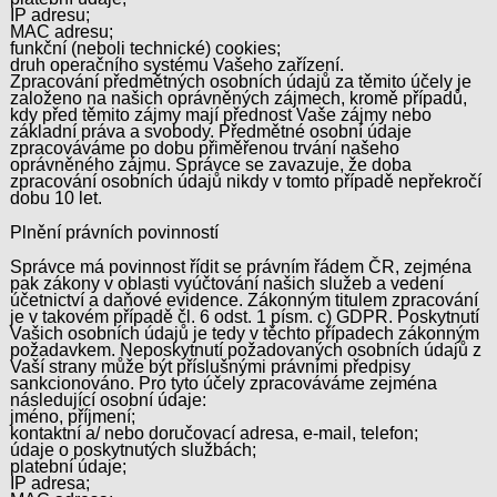
IP adresu;
MAC adresu;
funkční (neboli technické) cookies;
druh operačního systému Vašeho zařízení.
Zpracování předmětných osobních údajů za těmito účely je
založeno na našich oprávněných zájmech, kromě případů,
kdy před těmito zájmy mají přednost Vaše zájmy nebo
základní práva a svobody. Předmětné osobní údaje
zpracováváme po dobu přiměřenou trvání našeho
oprávněného zájmu. Správce se zavazuje, že doba
zpracování osobních údajů nikdy v tomto případě nepřekročí
dobu 10 let.
Plnění právních povinností
Správce má povinnost řídit se právním řádem ČR, zejména
pak zákony v oblasti vyúčtování našich služeb a vedení
účetnictví a daňové evidence. Zákonným titulem zpracování
je v takovém případě čl. 6 odst. 1 písm. c) GDPR. Poskytnutí
Vašich osobních údajů je tedy v těchto případech zákonným
požadavkem. Neposkytnutí požadovaných osobních údajů z
Vaší strany může být příslušnými právními předpisy
sankcionováno. Pro tyto účely zpracováváme zejména
následující osobní údaje:
jméno, příjmení;
kontaktní a/ nebo doručovací adresa, e-mail, telefon;
údaje o poskytnutých službách;
platební údaje;
IP adresa;