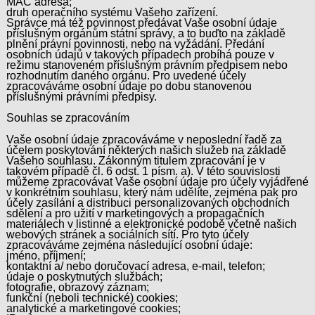
MAC adresa;
druh operačního systému Vašeho zařízení.
Správce má též povinnost předávat Vaše osobní údaje
příslušným orgánům státní správy, a to buďto na základě
plnění právní povinnosti, nebo na vyžádání. Předání
osobních údajů v takových případech probíhá pouze v
režimu stanoveném příslušným právním předpisem nebo
rozhodnutím daného orgánu. Pro uvedené účely
zpracováváme osobní údaje po dobu stanovenou
příslušnými právními předpisy.
Souhlas se zpracováním
Vaše osobní údaje zpracováváme v neposlední řadě za
účelem poskytování některých našich služeb na základě
Vašeho souhlasu. Zákonným titulem zpracování je v
takovém případě čl. 6 odst. 1 písm. a). V této souvislosti
můžeme zpracovávat Vaše osobní údaje pro účely vyjádřené
v konkrétním souhlasu, který nám udělíte, zejména pak pro
účely zasílání a distribuci personalizovaných obchodních
sdělení a pro užití v marketingových a propagačních
materiálech v listinné a elektronické podobě včetně našich
webových stránek a sociálních sítí. Pro tyto účely
zpracováváme zejména následující osobní údaje:
jméno, příjmení;
kontaktní a/ nebo doručovací adresa, e-mail, telefon;
údaje o poskytnutých službách;
fotografie, obrazový záznam;
funkční (neboli technické) cookies;
analytické a marketingové cookies;