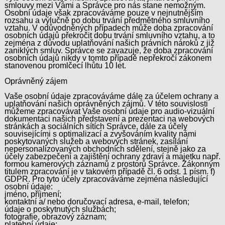
smlouvy mezi Vámi a Správce pro nás stane nemožným.
Osobní údaje však zpracováváme pouze v nejnutnějším
rozsahu a výlučně po dobu trvání předmětného smluvního
vztahu. V odůvodněných případech může doba zpracování
osobních údajů překročit dobu trvání smluvního vztahu, a to
zejména z důvodu uplatňování našich právních nároků z již
zaniklých smluv. Správce se zavazuje, že doba zpracování
osobních údajů nikdy v tomto případě nepřekročí zákonem
stanovenou promlčecí lhůtu 10 let.
Oprávněný zájem
Vaše osobní údaje zpracováváme dále za účelem ochrany a
uplatňování našich oprávněných zájmů. V této souvislosti
můžeme zpracovávat Vaše osobní údaje pro audio-vizuální
dokumentaci našich představení a prezentaci na webových
stránkách a sociálních sítích Správce, dále za účely
souvisejícími s optimalizací a zvyšováním kvality námi
poskytovaných služeb a webových stránek, zasílání
nepersonalizovaných obchodních sdělení, stejně jako za
účely zabezpečení a zajištění ochrany zdraví a majetku např.
formou kamerových záznamů z prostorů Správce. Zákonným
titulem zpracování je v takovém případě čl. 6 odst. 1 písm. f)
GDPR. Pro tyto účely zpracováváme zejména následující
osobní údaje:
jméno, příjmení;
kontaktní a/ nebo doručovací adresa, e-mail, telefon;
údaje o poskytnutých službách;
fotografie, obrazový záznam;
platební údaje;