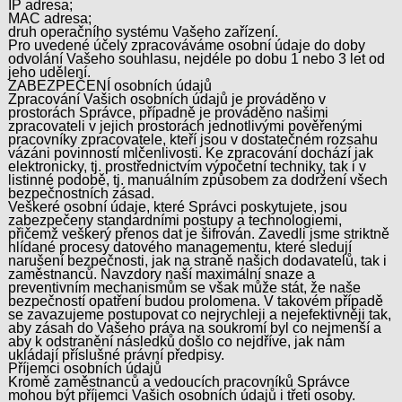
IP adresa;
MAC adresa;
druh operačního systému Vašeho zařízení.
Pro uvedené účely zpracováváme osobní údaje do doby
odvolání Vašeho souhlasu, nejdéle po dobu 1 nebo 3 let od
jeho udělení.
ZABEZPEČENÍ osobních údajů
Zpracování Vašich osobních údajů je prováděno v
prostorách Správce, případně je prováděno našimi
zpracovateli v jejich prostorách jednotlivými pověřenými
pracovníky zpracovatele, kteří jsou v dostatečném rozsahu
vázáni povinností mlčenlivosti. Ke zpracování dochází jak
elektronicky, tj. prostřednictvím výpočetní techniky, tak i v
listinné podobě, tj. manuálním způsobem za dodržení všech
bezpečnostních zásad.
Veškeré osobní údaje, které Správci poskytujete, jsou
zabezpečeny standardními postupy a technologiemi,
přičemž veškerý přenos dat je šifrován. Zavedli jsme striktně
hlídané procesy datového managementu, které sledují
narušení bezpečnosti, jak na straně našich dodavatelů, tak i
zaměstnanců. Navzdory naší maximální snaze a
preventivním mechanismům se však může stát, že naše
bezpečností opatření budou prolomena. V takovém případě
se zavazujeme postupovat co nejrychleji a nejefektivněji tak,
aby zásah do Vašeho práva na soukromí byl co nejmenší a
aby k odstranění následků došlo co nejdříve, jak nám
ukládají příslušné právní předpisy.
Příjemci osobních údajů
Kromě zaměstnanců a vedoucích pracovníků Správce
mohou být příjemci Vašich osobních údajů i třetí osoby.