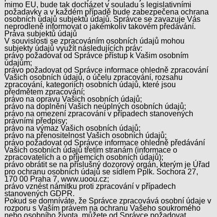
mimo EU, bude tak docházet v souladu s legislativními
požadavky a v každém případě bude zabezpečena ochrana
osobních údajů subjektů údajů. Správce se zavazuje Vás
neprodleně informovat o jakémkoliv takovém předávání.
Práva subjektů údajů
V souvislosti se zpracováním osobních údajů mohou
subjekty údajů využít následujících práv:
právo požadovat od Správce přístup k Vašim osobním
údajům;
právo požadovat od Správce informace ohledně zpracování
Vašich osobních údajů, o účelu zpracování, rozsahu
zpracování, kategoriích osobních údajů, které jsou
předmětem zpracování;
právo na opravu Vašich osobních údajů;
právo na doplnění Vašich neúplných osobních údajů;
právo na omezení zpracování v případech stanovených
právními předpisy;
právo na výmaz Vašich osobních údajů;
právo na přenositelnost Vašich osobních údajů;
právo požadovat od Správce informace ohledně předávání
Vašich osobních údajů třetím stranám (informace o
zpracovatelích a o příjemcích osobních údajů);
právo obrátit se na příslušný dozorový orgán, kterým je Úřad
pro ochranu osobních údajů se sídlem Pplk. Sochora 27,
170 00 Praha 7, www.uoou.cz;
právo vznést námitku proti zpracování v případech
stanovených GDPR.
Pokud se domníváte, že Správce zpracovává osobní údaje v
rozporu s Vaším právem na ochranu Vašeho soukromého
nebo osobního života, můžete od Správce požadovat