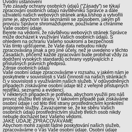
Úvodní ustanovení
Tyto zásady ochrany osobních údajů (“Zásady”) se týkají
zpracování osobních údajů návštěvníků Správce a dále
uživatelů našich webových stránek anka.li/shop a vytvořili
jsme je, abychom Vás seznámili se způsobem, jakým při
provozu Správce shromažďujeme, používáme a chráníme
Vaše osobní údaje.
Berete na vědomí, že návštěvou webových stránek Správce
může docházet k využívání Vašich osobních údajů. S
ohledem na ochranu Vašeho soukromí a bezpečnosti
Vás tímto ujišťujeme, že Vaše data nebudou nikdy
zpracovávána jinak a pro jiné účely, než je uvedeno v těchto
Zásadách, přičemž každé zpracování bude probíhat vždy za
dodržení vysokých standardů ochrany vyplývajících z
příslušných právních předpisů.
Zdroje osobních údajů
Vaše osobní údaje zpracováváme v rozsahu, v jakém nám je
poskytnete v souvislosti s Vaší činností na našich stránkách
či v souvislosti s využíváním našich služeb. V odůvodněných
případech získáváme osobní údaje též z veřejně přístupných
rejstříků, seznamů a evidencí.
V některých případech je potřeba, abychom využili pro náš
provoz službu třetí strany. V takovém případě pak získáváme
osobní údaje i od této třetí strany prostřednictvím konkrétní
propojené služby. Zavazujeme se, že ke sběru Vašich
osobních údajů prostřednictvím služeb třetích osob nikdy
nebude docházet bez Vašeho vědomí.
JAKÉ ÚDAJE ZPRACOVÁVÁME
Abychom mohli zajistit řádné poskytování našich služeb,
zpracováváme o Vás Vaše osobní údaje. Osobní údaje