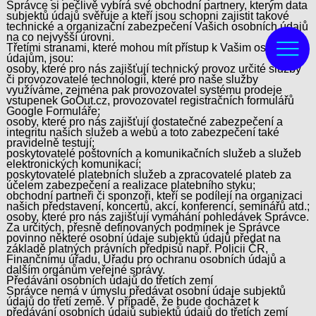
Správce si pečlivě vybírá své obchodní partnery, kterým data
subjektů údajů svěřuje a kteří jsou schopni zajistit takové
technické a organizační zabezpečení Vašich osobních údajů
na co nejvyšší úrovni.
Třetími stranami, které mohou mít přístup k Vašim osobním
údajům, jsou:
osoby, které pro nás zajišťují technický provoz určité služby
či provozovatelé technologií, které pro naše služby
využíváme, zejména pak provozovatel systému prodeje
vstupenek GoOut.cz, provozovatel registračních formulářů
Google Formuláře;
osoby, které pro nás zajišťují dostatečné zabezpečení a
integritu našich služeb a webů a toto zabezpečení také
pravidelně testují;
poskytovatelé poštovních a komunikačních služeb a služeb
elektronických komunikací;
poskytovatelé platebních služeb a zpracovatelé plateb za
účelem zabezpečení a realizace platebního styku;
obchodní partneři či sponzoři, kteří se podílejí na organizaci
našich představení, koncertů, akcí, konferencí, seminářů atd.;
osoby, které pro nás zajišťují vymáhání pohledávek Správce.
Za určitých, přesně definovaných podmínek je Správce
povinno některé osobní údaje subjektů údajů předat na
základě platných právních předpisů např. Policii ČR,
Finančnímu úřadu, Úřadu pro ochranu osobních údajů a
dalším orgánům veřejné správy.
Předávání osobních údajů do třetích zemí
Správce nemá v úmyslu předávat osobní údaje subjektů
údajů do třetí země. V případě, že bude docházet k
předávání osobních údajů subjektů údajů do třetích zemí