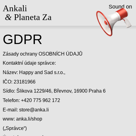
Ankali
Sound on
&
Planeta Za
GDPR
Zásady ochrany OSOBNÍCH ÚDAJŮ
Kontaktní údaje správce:
Název: Happy and Sad s.r.o.,
IČO: 23181966
Sídlo: Šlikova 1229/46, Břevnov, 16900 Praha 6
Telefon: +420 775 962 172
E-mail: store@anka.li
www: anka.li/shop
(„Správce“)