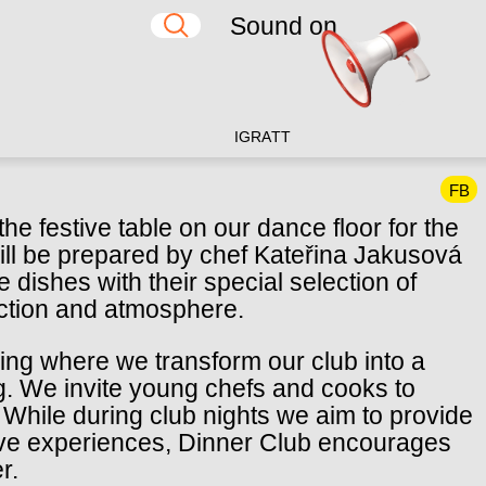
Sound on
IG
RA
TT
FB
 the festive table on our dance floor for the
will be prepared by chef Kateřina Jakusová
 dishes with their special selection of
ection and atmosphere.
ring where we transform our club into a
g. We invite young chefs and cooks to
While during club nights we aim to provide
ctive experiences, Dinner Club encourages
r.