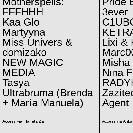
Motherspells:
Pride E
FFFHHH
3ever
Kaa Glo
C1UB
Martyyna
KETRA
Miss Univers &
Lixi &
domizako
Marc00
NEW MAGIC
Misha 
MEDIA
Nina F
Tasya
RADY
Ultrabruma (Brenda
Zazite
+ María Manuela)
Agent
Access via Planeta Za
Access via Ankal