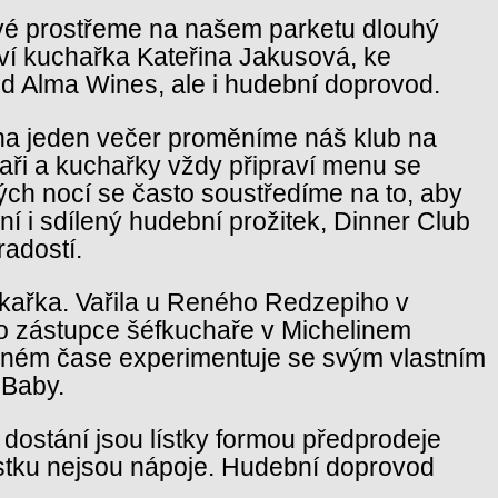
vé prostřeme na našem parketu dlouhý
aví kuchařka Kateřina Jakusová, ke
d Alma Wines, ale i hudební doprovod.
y na jeden večer proměníme náš klub na
aři a kuchařky vždy připraví menu se
ch nocí se často soustředíme na to, aby
lní i sdílený hudební prožitek, Dinner Club
radostí.
kařka. Vařila u Reného Redzepiho v
o zástupce šéfkuchaře v Michelinem
olném čase experimentuje se svým vlastním
 Baby.
K dostání jsou lístky formou předprodeje
lístku nejsou nápoje. Hudební doprovod