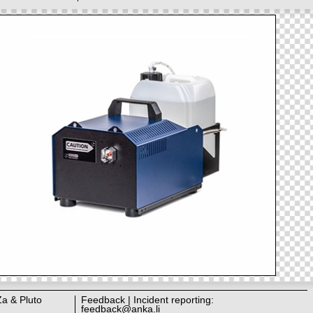
Za & Pluto
Feedback | Incident reporting:
feedback@anka.li