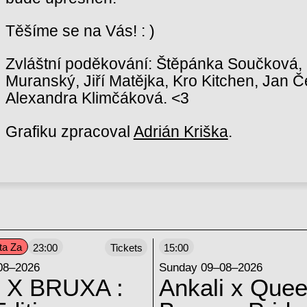
Těšíme se na Vás! : )
Zvláštní poděkování: Štěpánka Součková, E
Muranský, Jiří Matějka, Kro Kitchen, Jan 
Alexandra Klimčáková. <3
Grafiku zpracoval
Adrián Kriška
.
ta Za
23:00
Tickets
15:00
08–2026
Sunday 09–08–2026
 X BRUXA :
Ankali x Quee