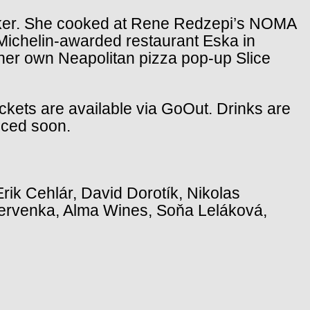
aker. She cooked at Rene Redzepi’s NOMA
Michelin-awarded restaurant Eska in
 her own Neapolitan pizza pop-up Slice
ickets are available via GoOut. Drinks are
nced soon.
rik Cehlár, David Dorotík, Nikolas
Červenka, Alma Wines, Soňa Leláková,