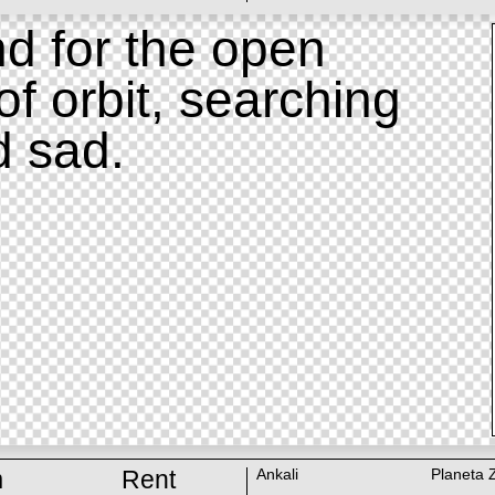
d for the open
of orbit, searching
d sad.
m
Rent
Ankali
Planeta 