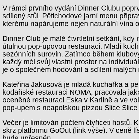
V rámci prvního vydání Dinner Clubu popr
sdílený stůl. Pětichodové jarní menu připr
kterému napárujeme nejen naturální vína o
Dinner Club je malé čtvrtletní setkání, kd
útulnou pop-upovou restauraci. Mladí kuch
sezónních surovin. Zatímco během klubový
každý měl svůj vlastní prostor na individuá
je o společném hodování a sdílení malých 
Kateřina Jakusová je mladá kuchařka a pe
kodaňské restauraci NOMA, pracovala jak
oceněné restauraci Eska v Karlíně a ve v
pop-upem s neapolskou pizzou Slice Slice
Večer je limitován počtem čtyřiceti hostů. 
skrz platformu GoOut (link výše). V ceně 
bude upřesněn.