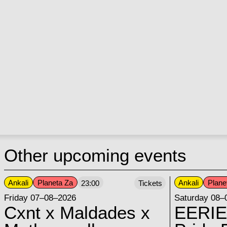
Other upcoming events
Ankali
Planeta Za
Ankali
Plane
23:00
Tickets
Friday 07–08–2026
Saturday 08–
Cxnt x Maldades x
EERIE