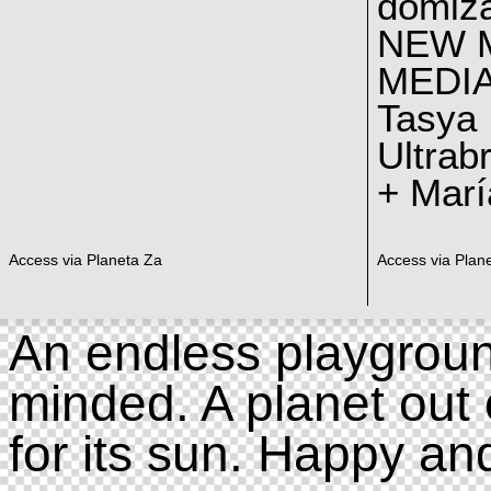
domiz
NEW 
MEDI
Tasya
Ultrab
+ Marí
Access via Planeta Za
Access via Plan
An endless playgroun
minded. A planet out 
for its sun. Happy an