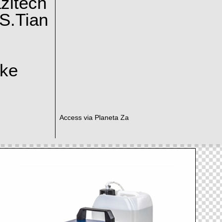
zitech
S.Tian
ake
Access via Planeta Za