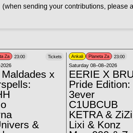
(when sending your contributions, please a
ta Za
Ankali
Planeta Za
23:00
Tickets
23:00
–2026
Saturday 08–08–2026
 Maldades x
EERIE X BRU
spells:
Pride Edition:
HH
3ever
lo
C1UBCUB
yna
KETRA & ZiZi
nivers &
Lixi & Konz