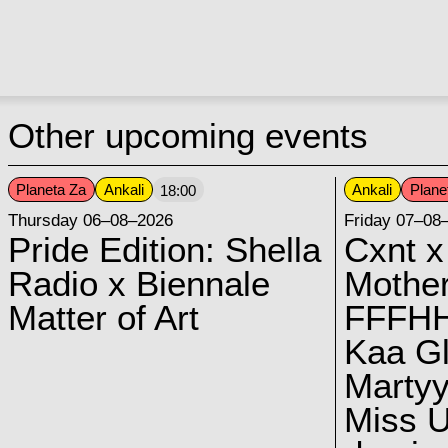
Other upcoming events
Planeta Za
Ankali
Ankali
Plane
18:00
Thursday 06–08–2026
Friday 07–08
Pride Edition: Shella
Cxnt x
Radio x Biennale
Mother
Matter of Art
FFFH
Kaa G
Marty
Miss U