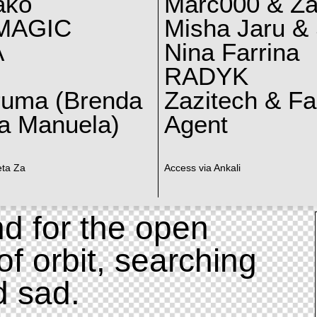
ako
Marc000 & Za
MAGIC
Misha Jaru & 
A
Nina Farrina
RADYK
ruma (Brenda
Zazitech & F
a Manuela)
Agent
eta Za
Access via Ankali
d for the open
of orbit, searching
d sad.