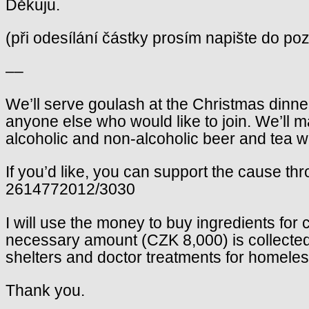
Děkuju.
(při odesílání částky prosím napište do p
––
We’ll serve goulash at the Christmas dinne
anyone else who would like to join. We’ll m
alcoholic and non-alcoholic beer and tea wi
If you’d like, you can support the cause th
2614772012/3030
I will use the money to buy ingredients for
necessary amount (CZK 8,000) is collected, 
shelters and doctor treatments for homeles
Thank you.