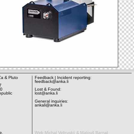
Za & Pluto
Feedback | Incident reporting:
feedback@anka.li
7
10
Lost & Found:
public
lost@anka.li
General inquiries:
ankali@anka.li
e.
Web Michal Veltruský & Matouš Barnat