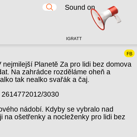
Sound on
IG
RA
TT
FB
 nejmilejší Planetě Za pro lidi bez domova
přidat. Na zahrádce rozděláme oheň a
alko tak nealko svařák a čaj.
u: 2614772012/3030
rového nádobí. Kdyby se vybralo nad
i na ošetřenky a nocleženky pro lidi bez