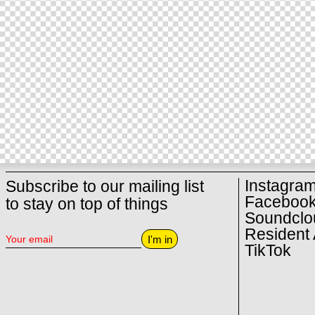
Instagra
Subscribe to our mailing list
Faceboo
to stay on top of things
Soundclo
Resident 
I'm in
TikTok