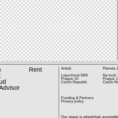
m
Rent
Ankali
Planeta 
k
Lopuchová 58/6
Na louži 
Prague 10
Prague 
ud
Czech Republic
Czech Re
Advisor
Funding & Partners
Privacy policy
Our space is wheelchair accessibl