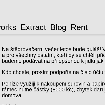
works
Extract
Blog
Rent
Na štědrovečerní večer letos bude guláš! V
a pro všechny ostatní, kteří by se chtěli 
budeme podávat na přilepšenou k jídlu jak 
Kdo chcete, prosím podpořte na číslo účt
Peníze využiji k nakoupení surovin a papí
rámec nutné částky (8000 kč), zbytek daruj
domova.