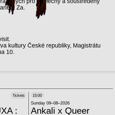
hrazených pro společný a soustředěný
lanetě Za.
sit.
va kultury České republiky, Magistrátu
ha 10.
Tickets
15:00
Sunday 09–08–2026
XA :
Ankali x Queer