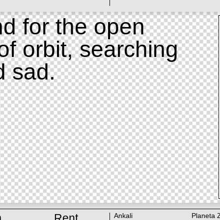
d for the open
of orbit, searching
d sad.
m
Rent
Ankali
Planeta 