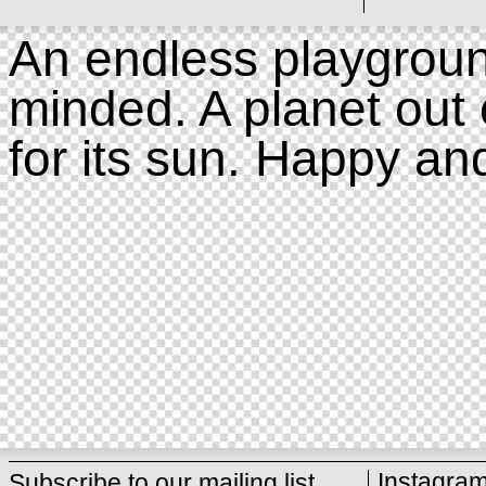
An endless playgroun
minded. A planet out 
for its sun. Happy an
Instagra
Subscribe to our mailing list