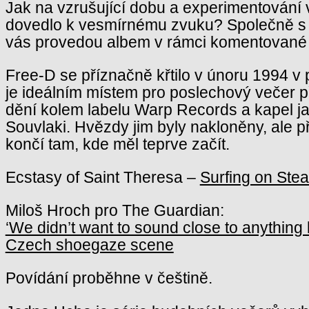
Jak na vzrušující dobu a experimentování
dovedlo k vesmírnému zvuku? Společně 
vás provedou albem v rámci komentované
Free-D se příznačně křtilo v únoru 1994 v
je ideálním místem pro poslechový večer p
dění kolem labelu Warp Records a kapel ja
Souvlaki. Hvězdy jim byly nakloněny, ale 
končí tam, kde měl teprve začít.
Ecstasy of Saint Theresa –
Surfing on St
Miloš Hroch pro The Guardian:
‘We didn’t want to sound close to anything l
Czech shoegaze scene
Povídání proběhne v češtině.