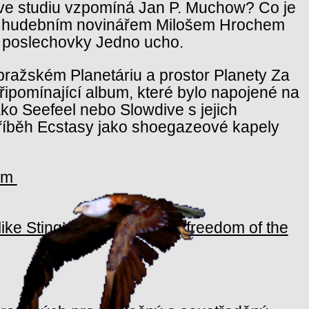
 ve studiu vzpomíná Jan P. Muchow? Co je
s hudebním novinářem Milošem Hrochem
 poslechovky Jedno ucho.
 pražském Planetáriu a prostor Planety Za
řipomínající album, které bylo napojené na
ko Seefeel nebo Slowdive s jejich
příběh Ecstasy jako shoegazeové kapely
eam
ike Sting’: the exhilarating freedom of the