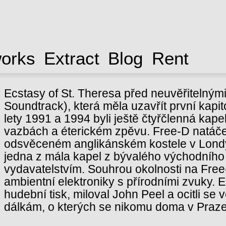
works
Extract
Blog
Rent
Ecstasy of St. Theresa před neuvěřitelnými 
Soundtrack), která měla uzavřít první kapi
lety 1991 a 1994 byli ještě čtyřčlenná kape
vazbách a éterickém zpěvu. Free-D natáčej
odsvěceném anglikánském kostele v Londý
jedna z mála kapel z bývalého východního
vydavatelstvím. Souhrou okolnosti na Free-
ambientní elektroniky s přírodními zvuky. 
hudební tisk, miloval John Peel a ocitli se v
dálkám, o kterých se nikomu doma v Praze