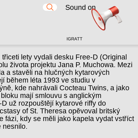
Sound on
IG
RA
TT
třiceti lety vydali desku Free-D (Original
tolu života projektu Jana P. Muchowa. Mezi
la a stavěli na hlučných kytarových
í během léta 1993 ve studiu v
ně, kde nahrávali Cocteau Twins, a jako
 bloku mají smlouvu s anglickým
D už rozpouštějí kytarové riffy do
Ecstasy of St. Theresa opěvoval britský
e fázi, kdy se měli jako kapela vydat vstříct
 nesnilo.