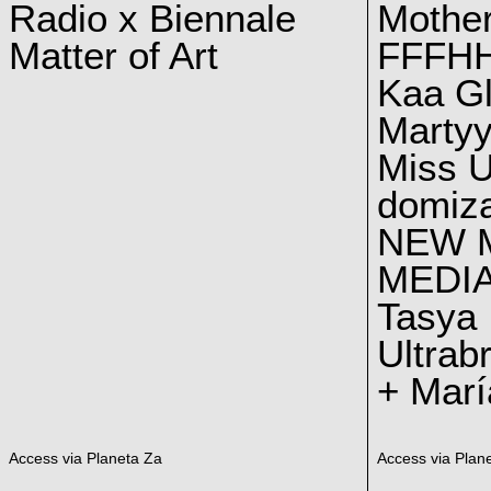
Radio x Biennale
Mother
Matter of Art
FFFH
Kaa G
Marty
Miss U
domiz
NEW 
MEDI
Tasya
Ultrab
+ Marí
Access via Planeta Za
Access via Plan