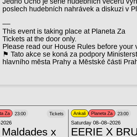
Jedno Ucho je série hudebních večerů vy
poslech hudebních nahrávek a diskuzi v P
––
This event is taking place at Planeta Za
Tickets at the door only.
Please read our House Rules before your vi
⚑ Tato akce se koná za podpory Ministerst
hlavního města Prahy a Městské části Pra
ta Za
Ankali
Planeta Za
23:00
Tickets
23:00
–2026
Saturday 08–08–2026
 Maldades x
EERIE X BRU