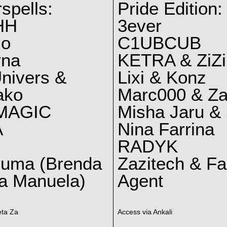
spells:
Pride Edition:
HH
3ever
lo
C1UBCUB
yna
KETRA & ZiZi
nivers &
Lixi & Konz
ako
Marc000 & Za
MAGIC
Misha Jaru & 
A
Nina Farrina
RADYK
ruma (Brenda
Zazitech & F
a Manuela)
Agent
eta Za
Access via Ankali