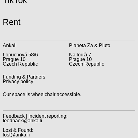
TikTok
Rent
Ankali
Planeta Za & Pluto
Lopuchová 58/6
Na louži 7
Prague 10
Prague 10
Czech Republic
Czech Republic
Funding & Partners
Privacy policy
Our space is wheelchair accessible.
Feedback | Incident reporting:
feedback@anka.li
Lost & Found:
lost@anka.li