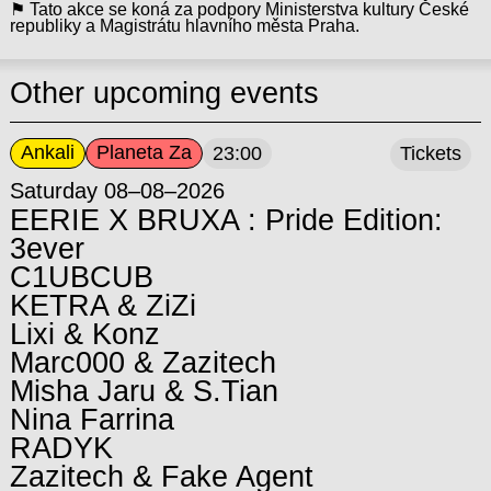
⚑ Tato akce se koná za podpory Ministerstva kultury České
republiky a Magistrátu hlavního města Praha.
Other upcoming events
Ankali
Planeta Za
23:00
Tickets
Saturday 08–08–2026
EERIE X BRUXA : Pride Edition:
3ever
C1UBCUB
KETRA & ZiZi
Lixi & Konz
Marc000 & Zazitech
Misha Jaru & S.Tian
Nina Farrina
RADYK
Zazitech & Fake Agent