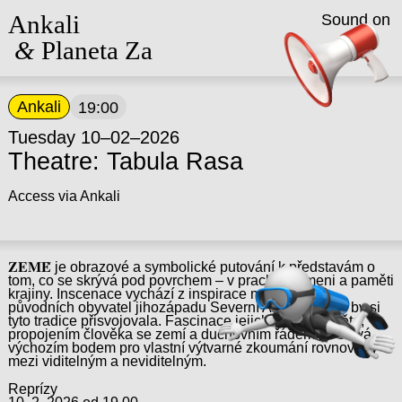
Ankali
Sound on
&
Planeta Za
Ankali
19:00
Tuesday 10–02–2026
Theatre: Tabula Rasa
Access via Ankali
𝐙𝐄𝐌𝐄̌ je obrazové a symbolické putování k představám o
tom, co se skrývá pod povrchem – v prachu, kameni a paměti
krajiny. Inscenace vychází z inspirace mytologiemi
původních obyvatel jihozápadu Severní Ameriky, aniž by si
tyto tradice přisvojovala. Fascinace jejich viděním světa,
propojením člověka se zemí a duchovním řádem se stává
výchozím bodem pro vlastní výtvarné zkoumání rovnováhy
mezi viditelným a neviditelným.
Reprízy