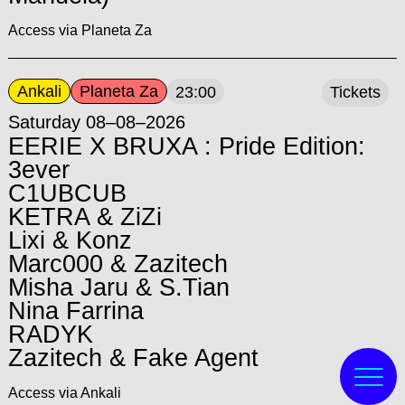
Access via Planeta Za
Ankali
Planeta Za
23:00
Tickets
Saturday 08–08–2026
EERIE X BRUXA : Pride Edition:
3ever
C1UBCUB
KETRA & ZiZi
Lixi & Konz
Marc000 & Zazitech
Misha Jaru & S.Tian
Nina Farrina
RADYK
Zazitech & Fake Agent
Access via Ankali