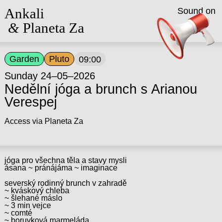
Ankali
Sound on
&
Planeta Za
Garden
Pluto
09:00
Sunday 24–05–2026
Nedělní jóga a brunch s Arianou
Verespej
Access via Planeta Za
jóga pro všechna těla a stavy mysli
ásana ~ pránájáma ~ imaginace
severský rodinný brunch v zahradě
~ kváskový chleba
~ šlehané máslo
~ 3 min vejce
~ comté
~ boruvková marmeláda