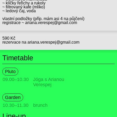
~ klíčky řeřichy a rukoly
~ filtrovaný kafe (mlíko)
~ ledový čaj, voda
vlastní podložky (příp. mám asi 4 na půjčení)
registrace ~ ariana.verespej@gmail.com
590 Kč
rezervace na ariana.verespej@gmail.com
Timetable
Pluto
09.00
–
10.30
Jóga s Arianou
Verespej
Garden
10.30
–
11.30
brunch
Line-up