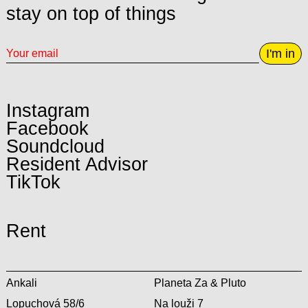
stay on top of things
I'm in
Instagram
Facebook
Soundcloud
Resident Advisor
TikTok
Rent
Ankali
Planeta Za & Pluto
Lopuchová 58/6
Na louži 7