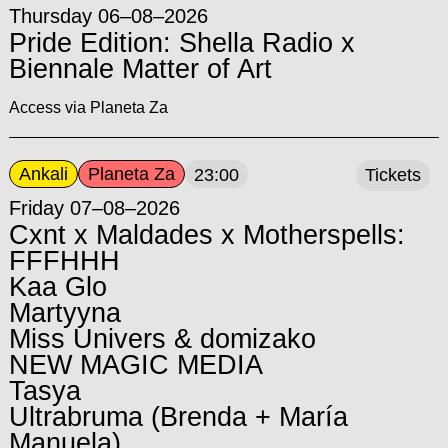
Thursday 06–08–2026
Pride Edition: Shella Radio x
Biennale Matter of Art
Access via Planeta Za
Ankali
Planeta Za
23:00
Tickets
Friday 07–08–2026
Cxnt x Maldades x Motherspells:
FFFHHH
Kaa Glo
Martyyna
Miss Univers & domizako
NEW MAGIC MEDIA
Tasya
Ultrabruma (Brenda + María
Manuela)