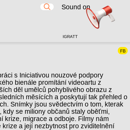
Sound on
IG
RA
TT
FB
ráci s Iniciativou nouzové podpory
kého bienále promítání videoartu z
ějších děl umělců pohyblivého obrazu z
sledních měsících a poskytují tak přehled o
h. Snímky jsou svědectvím o tom, kterak
, kdy se miliony občanů staly oběťmi,
ní krize, migrace a odboje. Filmy nám
 krize a její nezbytnost pro zviditelnění