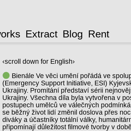
works
Extract
Blog
Rent
‹scroll down for English›
Bienále Ve věci umění pořádá ve spolup
(Emergency Support Initiative, ESI) Kyjevs
Ukrajiny. Promítání představí sérii nejnov
Ukrajiny. Všechna díla byla vytvořena v po
postupech umělců ve válečných podmínkác
se běžný život lidí změnil doslova přes noc
diváky a účastníky totální války, humanitár
připomínají důležitost filmové tvorby v době