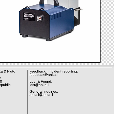
Za & Pluto
Feedback | Incident reporting:
feedback@anka.li
7
10
Lost & Found:
public
lost@anka.li
General inquiries:
ankali@anka.li