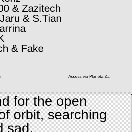
0 & Zazitech
Jaru & S.Tian
arrina
K
ch & Fake
i
Access via Planeta Za
d for the open
of orbit, searching
d sad.