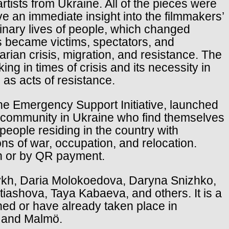
tists from Ukraine. All of the pieces were
e an immediate insight into the filmmakers’
dinary lives of people, which changed
ns became victims, spectators, and
tarian crisis, migration, and resistance. The
ing in times of crisis and its necessity in
as acts of resistance.
the Emergency Support Initiative, launched
al community in Ukraine who find themselves
people residing in the country with
ons of war, occupation, and relocation.
h or by QR payment.
zykh, Daria Molokoedova, Daryna Snizhko,
iashova, Taya Kabaeva, and others. It is a
nned or have already taken place in
, and Malmö.