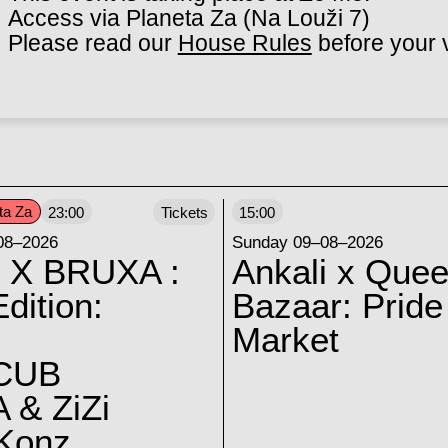
Access via Planeta Za (Na Louži 7)
Please read our
House Rules
before your v
ta Za
23:00
Tickets
15:00
08–2026
Sunday 09–08–2026
 X BRUXA :
Ankali x Quee
dition:
Bazaar: Pride
Market
CUB
 & ZiZi
 Konz