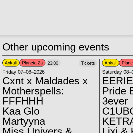
Other upcoming events
Ankali
Planeta Za
Ankali
Plane
23:00
Tickets
Friday 07–08–2026
Saturday 08–
Cxnt x Maldades x
EERIE
Motherspells:
Pride E
FFFHHH
3ever
Kaa Glo
C1UB
Martyyna
KETRA
Miss Univers &
Lixi &