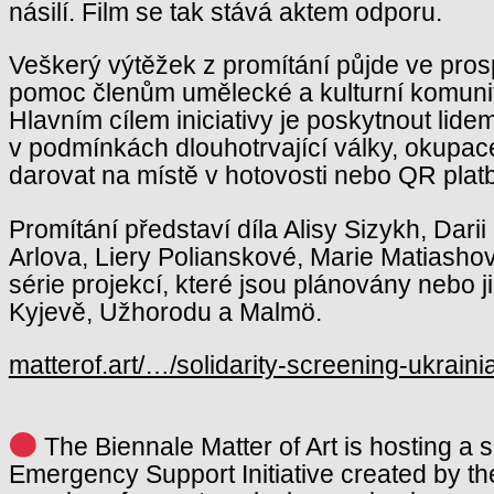
násilí. Film se tak stává aktem odporu.
Veškerý výtěžek z promítání půjde ve pros
pomoc členům umělecké a kulturní komunity n
Hlavním cílem iniciativy je poskytnout lid
v podmínkách dlouhotrvající války, okupa
darovat na místě v hotovosti nebo QR plat
Promítání představí díla Alisy Sizykh, Da
Arlova, Liery Polianskové, Marie Matiashov
série projekcí, které jsou plánovány nebo 
Kyjevě, Užhorodu a Malmö.
matterof.art/…/solidarity-screening-ukrain
The Biennale Matter of Art is hosting a s
Emergency Support Initiative created by the