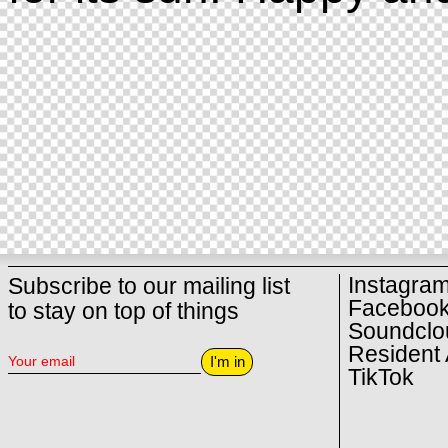
Instagra
Subscribe to our mailing list
Faceboo
to stay on top of things
Soundclo
Resident 
I'm in
TikTok