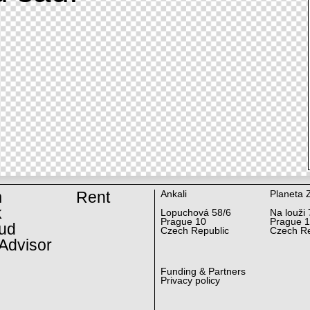
m
Rent
Ankali
Planeta 
k
Lopuchová 58/6
Na louži 
Prague 10
Prague 
ud
Czech Republic
Czech Re
Advisor
Funding & Partners
Privacy policy