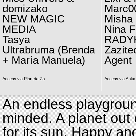
domizako
Marc00
NEW MAGIC
Misha 
MEDIA
Nina F
Tasya
RADY
Ultrabruma (Brenda
Zazite
+ María Manuela)
Agent
Access via Planeta Za
Access via Ankal
An endless playgroun
minded. A planet out 
for its sun. Happy an