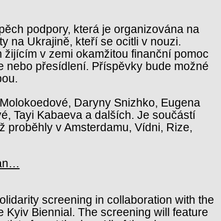
pěch podpory, která je organizována na
a Ukrajině, kteří se ocitli v nouzi.
em žijícím v zemi okamžitou finanční pomoc
ce nebo přesídlení. Příspěvky bude možné
bou.
rii Molokoedové, Daryny Snizhko, Eugena
é, Tayi Kabaeva a dalších. Je součástí
již proběhly v Amsterdamu, Vídni, Rize,
ian…
olidarity screening in collaboration with the
 Kyiv Biennial. The screening will feature