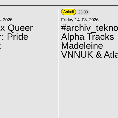
Ankali
23:00
8–2026
Friday 14–08–2026
 x Queer
#archiv_tekno
: Pride
Alpha Tracks
t
Madeleine
VNNUK & Atla