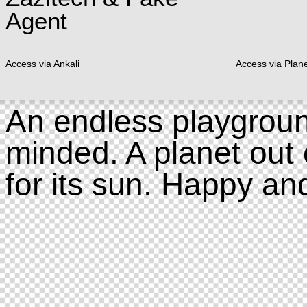
Agent
Access via Ankali
Access via Plan
An endless playgroun
minded. A planet out 
for its sun. Happy an