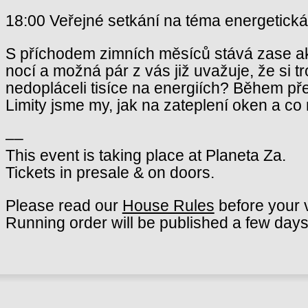
18:00 Veřejné setkání na téma energetick
S příchodem zimních měsíců stává zase akt
nocí a možná pár z vás již uvažuje, že si t
nedopláceli tisíce na energiích? Během pře
Limity jsme my, jak na zateplení oken a c
––
This event is taking place at Planeta Za.
Tickets in presale & on doors.
Please read our
House Rules
before your v
Running order will be published a few days