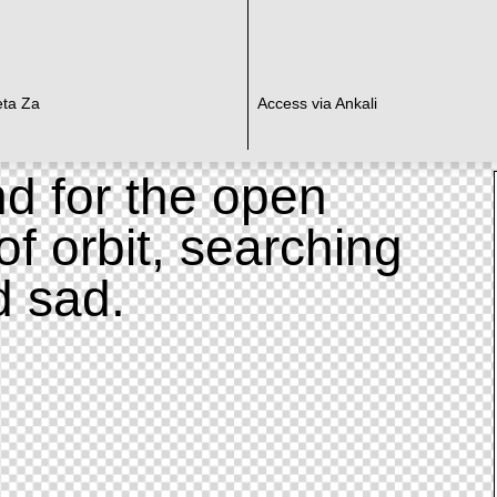
eta Za
Access via Ankali
d for the open
of orbit, searching
d sad.