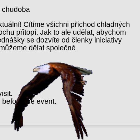
á chudoba
uální! Cítíme všichni příchod chladných
rochu přitopí. Jak to ale udělat, abychom
dnášky se dozvíte od členky iniciativy
o můžeme dělat společně.
isit.
 before the event.