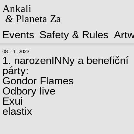
Ankali
&
Planeta Za
Events
Safety & Rules
Art
08–11–2023
1. narozenINNy a benefiční
párty:
Gondor Flames
Odbory live
Exui
elastix