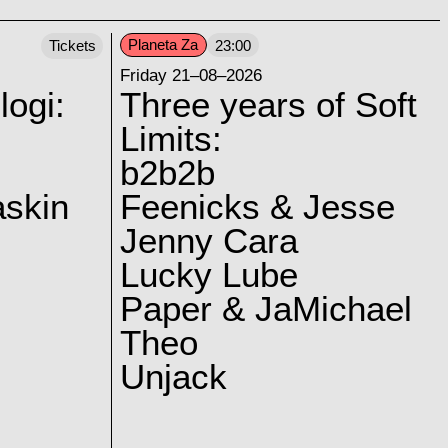
Planeta Za
Tickets
23:00
Friday 21–08–2026
logi:
Three years of Soft
Limits:
b2b2b
skin
Feenicks & Jesse
Jenny Cara
Lucky Lube
Paper & JaMichael
Theo
Unjack