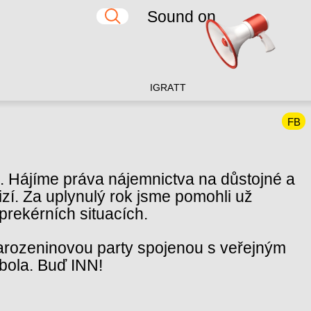
Sound on
IG
RA
TT
FB
ok. Hájíme práva nájemnictva na důstojné a
rizí. Za uplynulý rok jsme pomohli už
rekérních situacích.
i narozeninovou party spojenou s veřejným
bola. Buď INN!