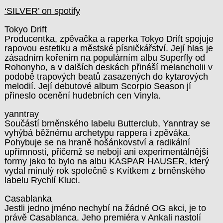
‘SILVER’ on spotify
Tokyo Drift
Producentka, zpěvačka a raperka Tokyo Drift spojuje
rapovou estetiku a městské písničkářství. Její hlas je
zásadním kořením na populárním albu Superfly od
Rohonyho, a v dalších deskách přináší melancholii v
podobě trapových beatů zasazených do kytarových
melodií. Její debutové album Scorpio Season jí
přineslo ocenění hudebních cen Vinyla.
yanntray
Součástí brněnského labelu Butterclub, Yanntray se
vyhýbá běžnému archetypu rappera i zpěváka.
Pohybuje se na hraně hošánkovství a radikální
upřímnosti, přičemž se nebojí ani experimentálnější
formy jako to bylo na albu KASPAR HAUSER, který
vydal minulý rok společně s Kvítkem z brněnského
labelu Rychlí Kluci.
Casablanka
Jestli jedno jméno nechybí na žádné OG akci, je to
právě Casablanca. Jeho premiéra v Ankali nastolí