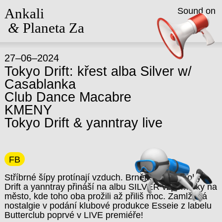
Ankali
Sound on
&
Planeta Za
27–06–2024
Tokyo Drift: křest alba Silver w/
Casablanka
Club Dance Macabre
KMENY
Tokyo Drift & yanntray live
FB
Stříbrné šípy protínají vzduch. Brněnské duo Tokyo
Drift a yanntray přináší na albu SILVER vzpomínky na
město, kde toho oba prožili až přiliš moc. Zamlžená
nostalgie v podání klubové produkce Esseie z labelu
Butterclub poprvé v LIVE premiéře!