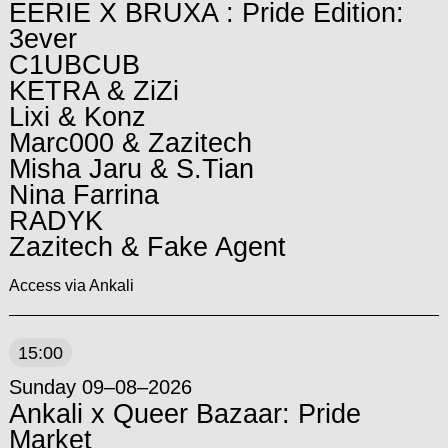
EERIE X BRUXA : Pride Edition:
3ever
C1UBCUB
KETRA & ZiZi
Lixi & Konz
Marc000 & Zazitech
Misha Jaru & S.Tian
Nina Farrina
RADYK
Zazitech & Fake Agent
Access via Ankali
15:00
Sunday 09–08–2026
Ankali x Queer Bazaar: Pride
Market