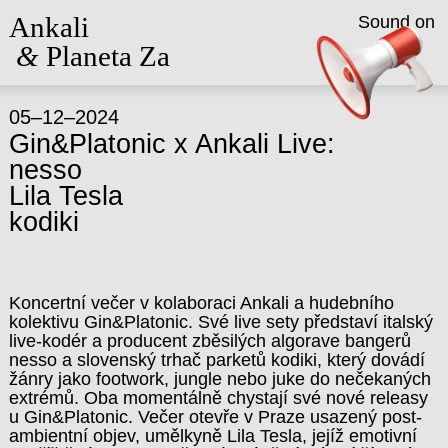
Ankali
Sound on
&
Planeta Za
05–12–2024
Gin&Platonic x Ankali Live:
nesso
Lila Tesla
kodiki
Koncertní večer v kolaboraci Ankali a hudebního
kolektivu Gin&Platonic. Své live sety představí italský
live-kodér a producent zběsilých algorave bangerů
nesso a slovenský trhač parketů kodiki, který dovádí
žánry jako footwork, jungle nebo juke do nečekaných
extrémů. Oba momentálně chystají své nové releasy
u Gin&Platonic. Večer otevře v Praze usazený post-
ambientní objev, umělkyně Lila Tesla, jejíž emotivní