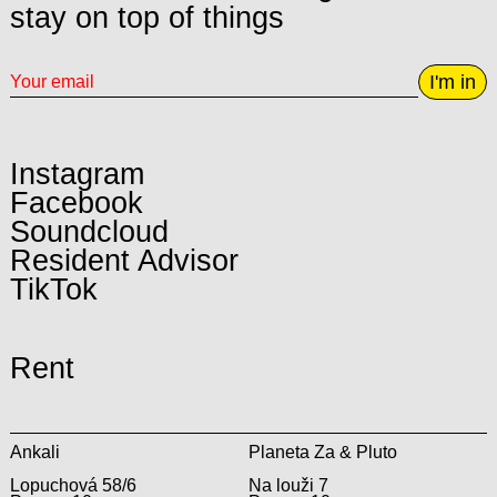
stay on top of things
I'm in
Instagram
Facebook
Soundcloud
Resident Advisor
TikTok
Rent
Ankali
Planeta Za & Pluto
Lopuchová 58/6
Na louži 7